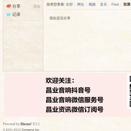
昌
›
按类型查看:
全部
|
网址
|
视频
|
音乐
|
Flash
|
投票
分享
添加
记录
现在还没分享
业
音
Powered by
Discuz!
X3.2
© 2001-2013
Comsenz Inc.