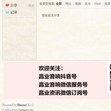
昌
›
按类型查看:
全部
|
网址
|
视频
|
音乐
|
Flash
|
投票
分享
添加
记录
现在还没分享
业
音
Powered by
Discuz!
X3.2
© 2001-2013
Comsenz Inc.