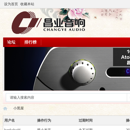
设为首页
收藏本站
论坛
排行榜
小黑屋
用户名
操作行为
过期时间
操