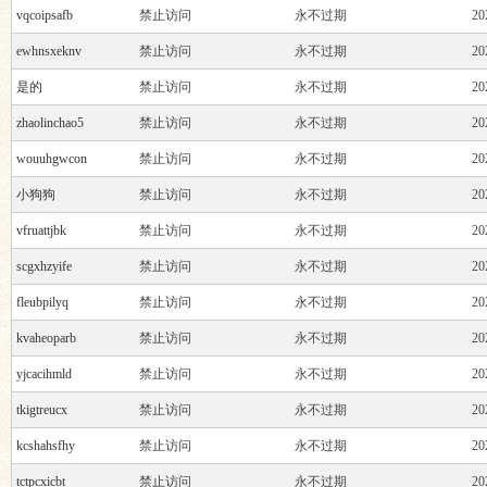
vqcoipsafb
禁止访问
永不过期
20
ewhnsxeknv
禁止访问
永不过期
20
是的
禁止访问
永不过期
20
zhaolinchao5
禁止访问
永不过期
20
wouuhgwcon
禁止访问
永不过期
20
响
小狗狗
禁止访问
永不过期
20
vfruattjbk
禁止访问
永不过期
20
scgxhzyife
禁止访问
永不过期
20
fleubpilyq
禁止访问
永不过期
20
kvaheoparb
禁止访问
永不过期
20
yjcacihmld
禁止访问
永不过期
20
主
tkigtreucx
禁止访问
永不过期
20
kcshahsfhy
禁止访问
永不过期
20
tctpcxicbt
禁止访问
永不过期
20