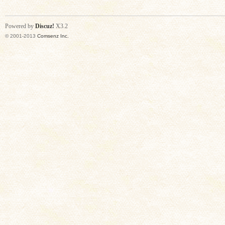
Powered by
Discuz!
X3.2
© 2001-2013
Comsenz Inc.