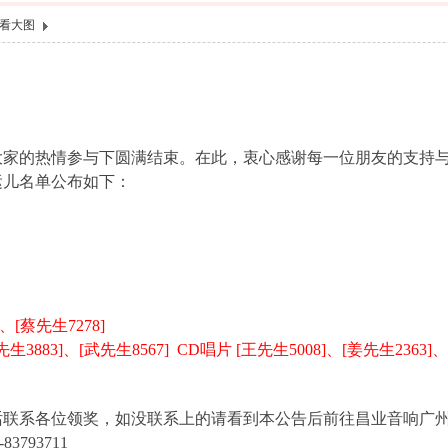
看大图
大家的热情参与下圆满结束。在此，衷心感谢每一位朋友的支持
运儿名单公布如下：
、[蔡先生7278]
883]、[武先生8567] CD唱片 [王先生5008]、[姜先生2363]、[
话联系各位领奖，如没联系上的请看到本公告后前往昌业音响广
793711