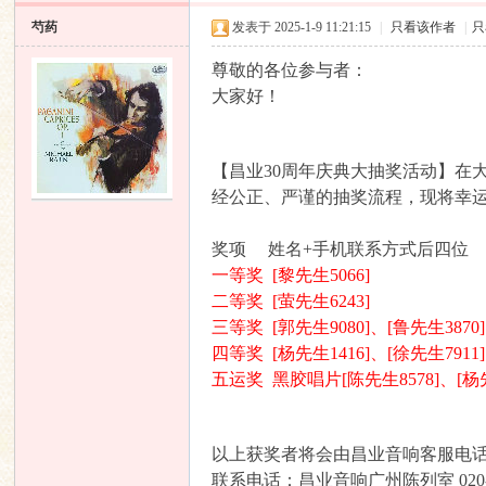
芍药
发表于 2025-1-9 11:21:15
|
只看该作者
|
只
尊敬的各位参与者：
大家好！
【昌业30周年庆典大抽奖活动】在
经公正、严谨的抽奖流程，现将幸
业
奖项 姓名+手机联系方式后四位
一等奖 [黎先生5066]
二等奖 [萤先生6243]
三等奖 [郭先生9080]、[鲁先生3870]
四等奖 [杨先生1416]、[徐先生7911]
五运奖 黑胶唱片[陈先生8578]、[杨先生3
音
以上获奖者将会由昌业音响客服电
联系电话：昌业音响广州陈列室 020-83