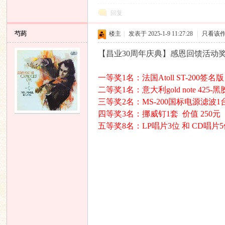
回复
芍药
楼主
|
发表于 2025-1-9 11:27:28
|
只看该
【昌业30周年庆典】感恩回馈活动奖
一等奖1名：法国Atoll ST-200签名版
二等奖1名：意大利gold note 425-
三等奖2名：MS-200国标电源滤波1台
四等奖3名：挪威钉1套 价值 250元
五等奖8名：LP唱片3位 和 CD唱