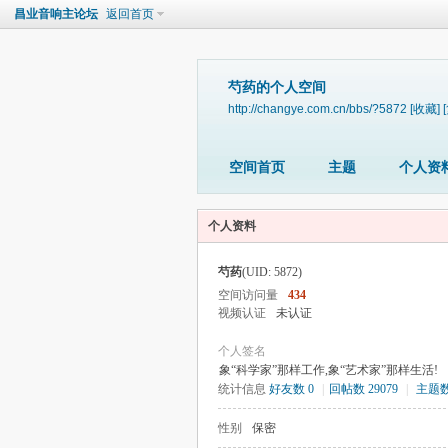
昌业音响主论坛
返回首页
芍药的个人空间
http://changye.com.cn/bbs/?5872
[收藏]
空间首页
主题
个人资
个人资料
芍药
(UID: 5872)
空间访问量
434
视频认证
未认证
个人签名
象“科学家”那样工作,象“艺术家”那样生活!
统计信息
好友数 0
|
回帖数 29079
|
主题数
性别
保密