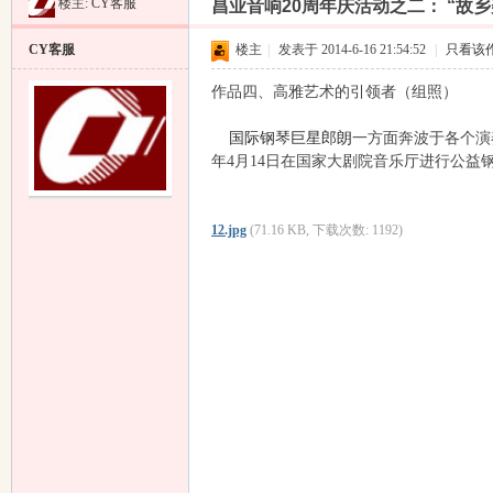
楼主:
CY客服
昌业音响20周年庆活动之二： “故
昌
»
›
›
›
CY客服
楼主
|
发表于 2014-6-16 21:54:52
|
只看该
作品四、高雅艺术的引领者（组照）
国际钢琴巨星郎朗
一方面奔波于各个演
年4月14日在国家大剧院音乐厅进行公益
12.jpg
(71.16 KB, 下载次数: 1192)
业
音