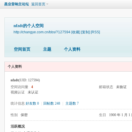
昌业音响主论坛
返回首页
nfzdt的个人空间
http://changye.com.cn/bbs/?127594
[收藏]
[复制]
[RSS]
空间首页
主题
个人资料
个人资料
nfzdt
(UID: 127594)
空间访问量
4
邮箱状态
未验证
视频认证
未认证
统计信息
好友数 0
|
回帖数 248
|
主题数 7
性别
保密
生日
1900 年 1 月 1
活跃概况