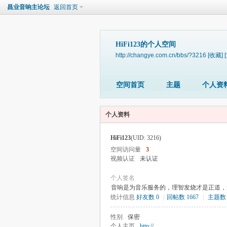
昌业音响主论坛
返回首页
HiFi123的个人空间
http://changye.com.cn/bbs/?3216
[收藏]
空间首页
主题
个人资
个人资料
HiFi123
(UID: 3216)
空间访问量
3
视频认证
未认证
个人签名
音响是为音乐服务的，理智发烧才是正道，
统计信息
好友数 0
|
回帖数 1667
|
主题数 
性别
保密
个人主页
http://