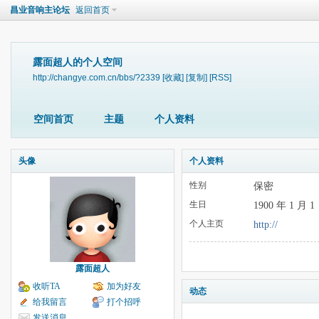
昌业音响主论坛
返回首页
露面超人的个人空间
http://changye.com.cn/bbs/?2339
[收藏]
[复制]
[RSS]
空间首页
主题
个人资料
头像
个人资料
性别
保密
生日
1900 年 1 月 1
个人主页
http://
露面超人
收听TA
加为好友
动态
给我留言
打个招呼
发送消息