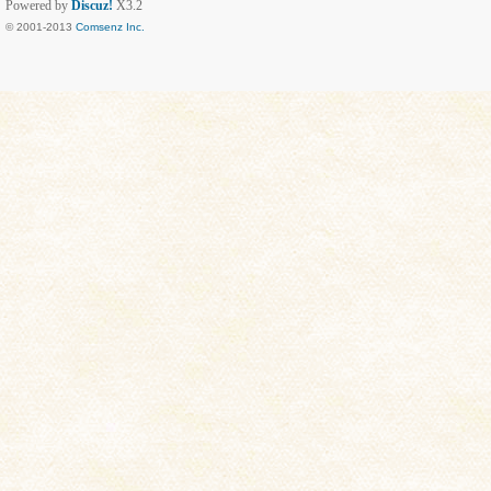
Powered by
Discuz!
X3.2
© 2001-2013
Comsenz Inc.