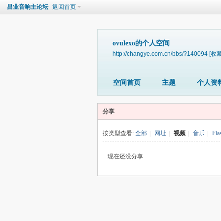
昌业音响主论坛
返回首页
ovulexo的个人空间
http://changye.com.cn/bbs/?140094
[收藏
空间首页
主题
个人资
分享
按类型查看:
全部
|
网址
|
视频
|
音乐
|
Fla
现在还没分享