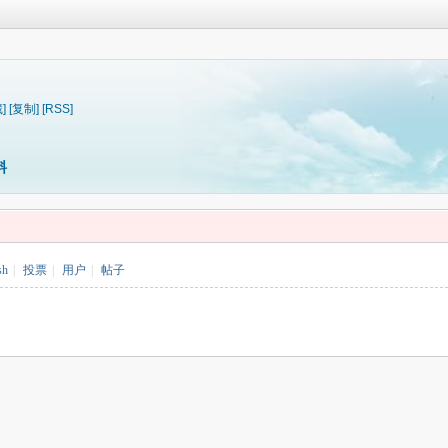
]
[复制]
[RSS]
料
sh
|
投票
|
用户
|
帖子