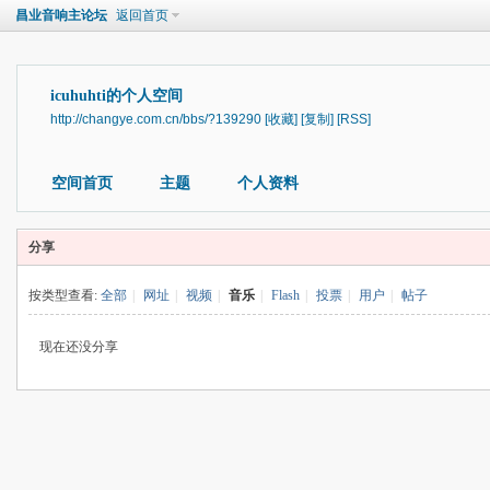
昌业音响主论坛
返回首页
icuhuhti的个人空间
http://changye.com.cn/bbs/?139290
[收藏]
[复制]
[RSS]
空间首页
主题
个人资料
分享
按类型查看:
全部
|
网址
|
视频
|
音乐
|
Flash
|
投票
|
用户
|
帖子
现在还没分享