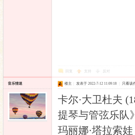
回复
支持
反对
音乐情迷
楼主
|
发表于 2022-7-12 11:09:18
|
只看该
卡尔·大卫杜夫 (1
提琴与管弦乐队
玛丽娜·塔拉索娃