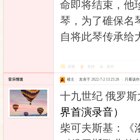
命即将结束，他
琴，为了碓保名
自将此琴传承给
回复
支持
反对
音乐情迷
楼主
|
发表于 2022-7-2 13:25:28
|
只看该作
十九世纪 俄罗
界首演录音
）
柴可夫斯基：《洛