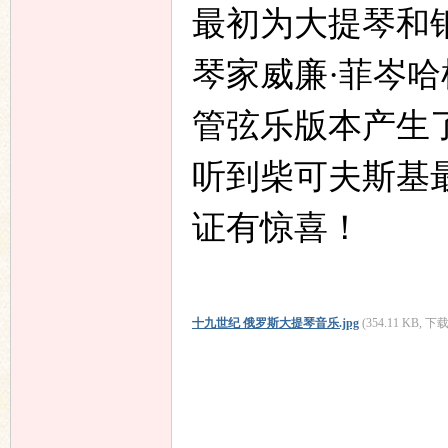
最初为大提琴和
琴家威廉·菲岑哈
管弦乐版本产生
听到柴可夫斯基
证有惊喜！
十九世纪 俄罗斯大提琴音乐.jpg
(354.11 KB, 下