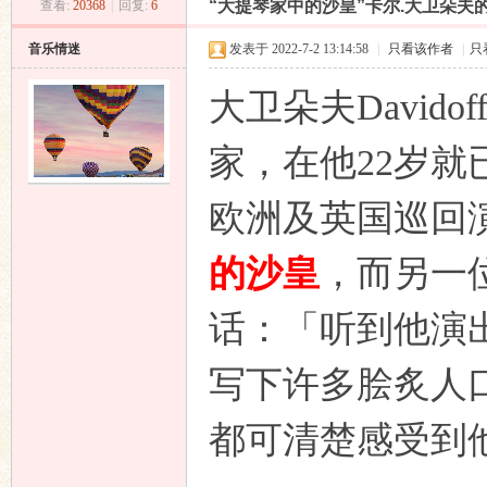
“大提琴家中的沙皇”卡尔.大卫朵夫
查看:
20368
|
回复:
6
昌
»
›
›
›
音乐情迷
发表于 2022-7-2 13:14:58
|
只看该作者
|
只
大卫朵夫Davidoff
家，在他22岁
欧洲及英国巡回
业
的沙皇
，而另一位
话：「听到他演
写下许多脍炙人
都可清楚感受到
音