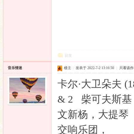
响
回复
音乐情迷
楼主
|
发表于 2022-7-2 13:16:50
|
只看该作
卡尔·大卫朵夫 (18
& 2
柴可夫斯基：
主
文新杨，大提琴
交响乐团，