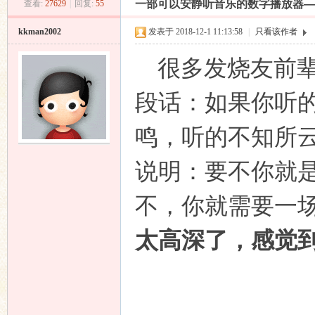
一部可以安静听音乐的数字播放器—GOL
查看:
27629
|
回复:
55
昌
»
›
›
›
kkman2002
发表于 2018-12-1 11:13:58
|
只看该作者
很多发烧友前辈
段话：如果你听
鸣，听的不知所
业
说明：要不你就
不，你就需要一
太高深了，感觉
音