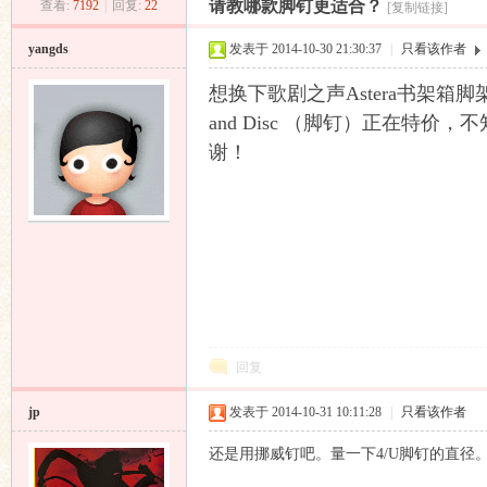
请教哪款脚钉更适合？
查看:
7192
|
回复:
22
[复制链接]
昌
»
›
›
›
yangds
发表于 2014-10-30 21:30:37
|
只看该作者
想换下歌剧之声Astera书架箱脚架4
and Disc （脚钉）正在特价
谢！
业
回复
jp
发表于 2014-10-31 10:11:28
|
只看该作者
音
还是用挪威钉吧。量一下4/U脚钉的直径