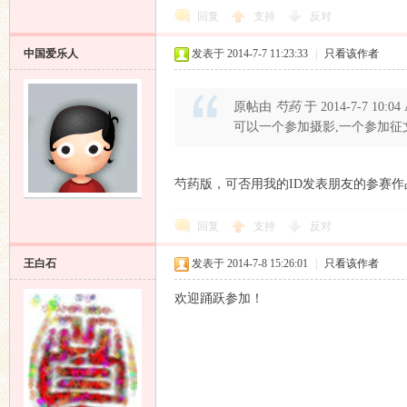
回复
支持
反对
中国爱乐人
发表于 2014-7-7 11:23:33
|
只看该作者
原帖由
芍药
于 2014-7-7 10:
可以一个参加摄影,一个参加征
响
芍药版，可否用我的ID发表朋友的参赛
回复
支持
反对
王白石
发表于 2014-7-8 15:26:01
|
只看该作者
欢迎踊跃参加！
主