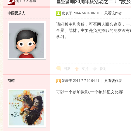
楼主:
CY客服
昌业音响20周年庆活动之二： “故
昌
»
›
›
›
中国爱乐人
发表于 2014-7-6 09:06:30
|
只看该作者
请问版主和客服，可否两人联合参赛，一
全景、器材，主要是负责摄影的朋友没有
学习。
业
回复
支持
反对
芍药
发表于 2014-7-7 10:04:41
|
只看该作者
可以一个参加摄影,一个参加征文比赛.
音