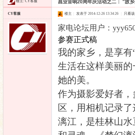
楼主:
CY客服
昌业音响20周年庆活动之二： “故
昌
»
›
›
›
CY客服
楼主
|
发表于 2014-12-26 13:34:26
|
只看该
家电论坛用户：yyy65
参赛正式稿
我的家乡，是享有
生活在这样美丽的
业
她的美。
作为摄影爱好者，
区，用相机记录了
漓江，是桂林山水
音