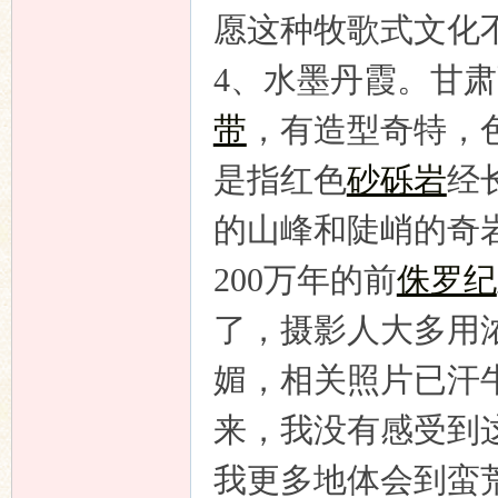
愿这种牧歌式文化
4、
水墨丹霞。
甘肃
带
，有造型奇特，
是指红色
砂砾岩
经
的山峰和陡峭的奇
200万年的前
侏罗纪
了，摄影人大多用
媚，相关照片已汗
来，我没有感受到
我更多地体会到蛮