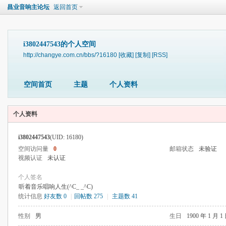
昌业音响主论坛
返回首页
i3802447543的个人空间
http://changye.com.cn/bbs/?16180
[收藏]
[复制]
[RSS]
空间首页
主题
个人资料
个人资料
i3802447543
(UID: 16180)
空间访问量
0
邮箱状态
未验证
视频认证
未认证
个人签名
听着音乐唱响人生(^C_ _^C)
统计信息
好友数 0
|
回帖数 275
|
主题数 41
性别
男
生日
1900 年 1 月 1