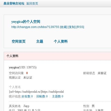
昌业音响主论坛
返回首页
ynygica的个人空间
http://changye.com.cn/bbs/?139755
[收藏]
[复制]
[RSS]
空间首页
主题
个人资料
个人资料
ynygica
(UID: 139755)
空间访问量
0
邮箱状态
未验证
视频认证
未认证
个人签名
[url=https://razbilprodal.ru/]https://razbilprodal
统计信息
好友数 0
|
回帖数 0
|
主题数 0
真实姓名
Лаур
性别
男
生日
2001 年 11 月 5 日
出生地
上海市