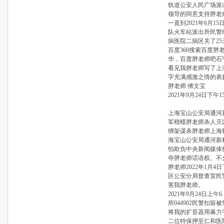
轨道公安人民广场派
领导的同意支持胖老
一直到2021年6月1
队火车站派出所民警
病医院二病区关了25
百度360搜索百度
华，百度胖老师吧石
看见我胖老师写了上
字充满感激之情的表
胖老师 傅文宝
2021年9月24日下午15
上海宝山公安局通河
军楷模胖老师杀人灭
绑架谋杀胖老师上海
海宝山公安局通河新
怕欺负中央新闻媒体
夺胖老师话语权。不
胖老师2022年1月4日
区公安分局督查室民
害我胖老师。
2021年9月24日上
所044902民警扣留
将我的扩音器用暴力手
二位特保押至仁和医