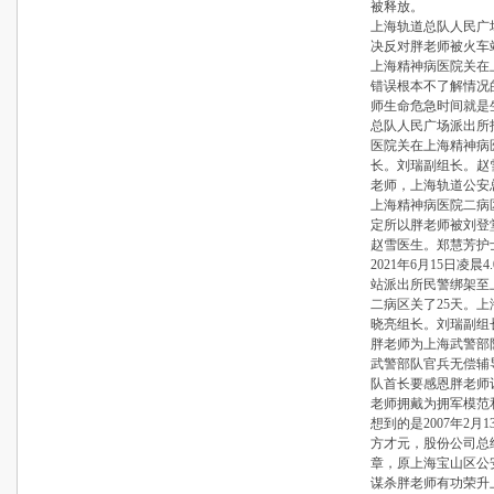
被释放。
上海轨道总队人民广
决反对胖老师被火车
上海精神病医院关在
错误根本不了解情况
师生命危急时间就是
总队人民广场派出所
医院关在上海精神病
长。刘瑞副组长。赵
老师，上海轨道公安
上海精神病医院二病
定所以胖老师被刘登
赵雪医生。郑慧芳护
2021年6月15日凌
站派出所民警绑架至
二病区关了25天。
晓亮组长。刘瑞副组
胖老师为上海武警部
武警部队官兵无偿辅
队首长要感恩胖老师
老师拥戴为拥军模范
想到的是2007年2
方才元，股份公司总
章，原上海宝山区公
谋杀胖老师有功荣升