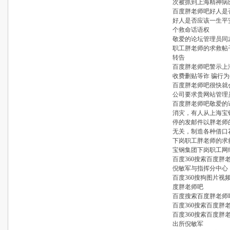
次被抓到上海精神病
百度胖老师吧好人是
好人是否应该一生平
个救命话语权
敬爱的论坛管理员同
职工胖老师的求救帖
转告
百度胖老师吧警示上
收费删贴等诈 骗行
百度胖老师吧很快就
公司要求贵网站管理
百度胖老师吧敬爱的
消灾，有人从上海宝
停的发邮件以胖老师
无关，制造各种借口
下岗职工胖老师的求
宝钢集团下岗职工网
百度360搜索百度胖
倪敏军与指挥分中心
百度360搜狗图片
度胖老师吧
百度搜索百度胖老师
百度360搜索百度
百度360搜索百度胖
出所倪敏军