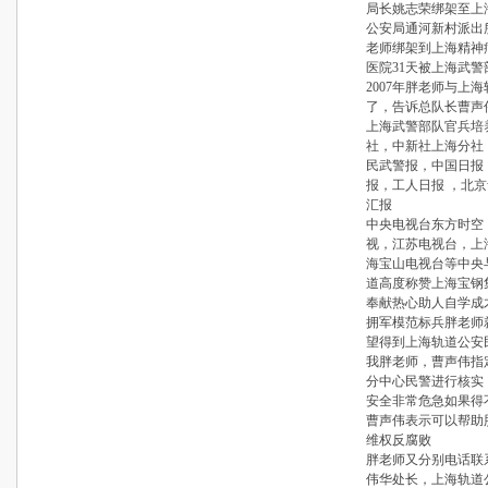
局长姚志荣绑架至上
公安局通河新村派出
老师绑架到上海精神
医院31天被上海武
2007年胖老师与上
了，告诉总队长曹声
上海武警部队官兵培
社，中新社上海分社
民武警报，中国日报
报，工人日报 ，北
汇报
中央电视台东方时空
视，江苏电视台，上
海宝山电视台等中央
道高度称赞上海宝钢
奉献热心助人自学成
拥军模范标兵胖老师
望得到上海轨道公安
我胖老师，曹声伟指
分中心民警进行核实
安全非常危急如果得
曹声伟表示可以帮助
维权反腐败
胖老师又分别电话联
伟华处长，上海轨道