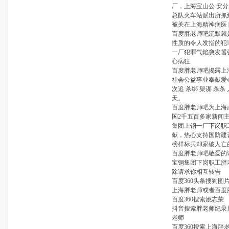
厂，上海宝山公 安
总队火车站派出所抓
被关在上海精神病医
百度胖老师吧沉默就
性质的令人发指的犯
一厂犯罪气焰愈发嚣
心病狂
百度胖老师吧揭露上
社会公益事业奉献爱
次追 杀绑 架谋 杀
天。
百度胖老师吧为上海
国2千五百多家新闻
集团上钢一厂下岗职
献，热心支持国防建
榜样标兵却家破人亡
百度胖老师吧敬爱的
宝钢集团下岗职工胖
除请求你相互转告
百度360头条搜狗
上海胖老师或者百度
百度360搜索姚志荣
抖音搜索胖老师纪录
老师
百度360搜索上海