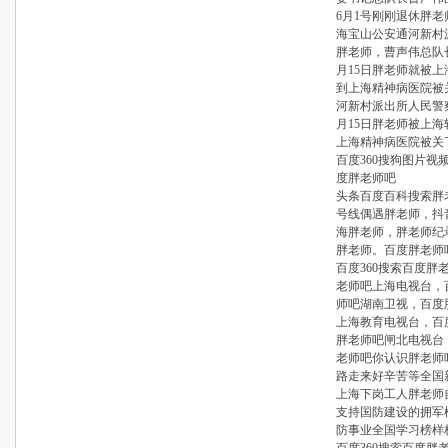
6月1号刚刚退休胖老
海宝山公安通河新村
胖老师，曹声伟总队长2
月15日胖老师就被
到上海精神病医院被关了
河新村派出所人民警察
月15日胖老师被上
上海精神病医院被关
百度360搜狗图片
度胖老师吧
头条百度百科搜索胖
号线偶遇胖老师，抖
海胖老师，胖老师纪
胖老师。百度胖老师
百度360搜索百度
老师吧上海电视台，
师吧湖南卫视，百度
上海教育电视台，百
胖老师吧闸北电视台
老师吧你认识胖老师
路走来好辛苦等全国
上海下岗工人胖老师
支持国防建设的拥军
防事业全国学习榜样