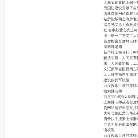
上海宝钢集团上钢一
为国防建设贡献了自
络新媒体网站都在为
站所能帮助上海胖老
愿意见义勇为勇敢挺
社 会奉献爱心先进
团上钢一厂下岗工人
百度搜索百度胖老师
搜索胖老师
新华社上海分社，中
解放军报，人民武警
末，人民政协报，工
文汇报等全国新闻主
工人胖老师自学成才
建设的拥军模范
百度搜索百度胖老师
搜索胖老师
百度360搜狗头条图
上海胖老师或者百度
贵网站是否愿意支持
为社会奉献爱心热心
抖音快手搜索上海胖
义勇为挺身而出帮助
语权呢
百度搜索百度胖老师