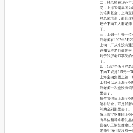
二，胖老师在1997
岗，上海宝钢集团为
的培训基金，上海宝
胖老师培训，而且连
还给下岗工人胖老师
了。
三，上钢一厂每一位
胖老师在1997年5
上钢一厂从来没有通知
通知我胖老师做体检，那
属于我胖老师享受的
了。
四，1997年伍月胖
下岗工资是215元一
上海宝钢集团上钢一
工都可以从上海宝钢
胖老师一次也没有领
里去了。
每年节假日上海宝钢
笔补助金，可是我胖
补助金到那里去了。
伍上海宝钢集团上钢
有单位领导拿着礼品
且在职工恢复健康出
老师生病住院没有一