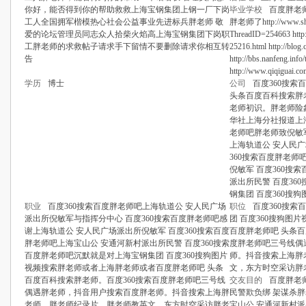
你好，能否得到你的帮助救救上海宝钢集团上钢一厂下岗
毕业学校
百度胖老
工人全国拥军楷模热心社会公益事业先进标兵胖老师 敬
胖老师了http://www.shdx
爱的论坛管理员同志众人拾柴火焰高上海宝钢集团下岗职
ThreadID=254663 http:
工胖老师的求救帖子请求手下留情不要删除请求你相互转
25216.html http://blog
告
http://bbs.nanfeng.info
http://www.qiqiguai.c
学历
博士
公司
百度360搜
头条百度百科搜索胖老
老师初识。胖老师险象
华社上海分社报道上海
老师吧胖老师致倪敏军
上海轨道公 安人民
360搜索百度胖老师
倪敏军 百度360搜
派出所民警 百度36
钢集团 百度360搜狗
职业
百度360搜索百度胖老师吧上海轨道公 安人民广场
职位
百度360搜
派出所倪敏军与指挥分中心 百度360搜索百度胖老师吧感
团 百度360搜狗图
谢上海轨道公 安人民广场派出所倪敏军 百度360搜索百度
百度胖老师吧 头条百
胖老师吧上海宝山公 安通河新村派出所民警 百度360搜索
度胖老师吧三号线偶
百度胖老师吧沉默就是对上海宝钢集团 百度360搜狗图片
师。抖音搜索上海胖
视频搜索胖老师或者上海胖老师或者百度胖老师吧 头条
文，东方时空采访胖
百度百科搜索胖老师。百度360搜索百度胖老师吧三号线
交友目的
百度胖老
偶遇胖老师，抖音用户搜索百度胖老师。抖音搜索上海胖
民警欺负绑 架谋杀胖
老师，胖老师纪录片。胖老师教英文，东方时空采访胖老
宝山公 安通河新村