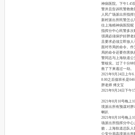
神病医院。下午1.4
警并且告诉民警救救
人民广场派出所指挥
新村派出所民警怎么
往上海精神病医院呢
指挥分中心民警多次
强调必须保护好胖老
且要求必须立即放人
面对市局的命令。作
局的命令还要伤害执
警同志与上海轨道公
警核实。过了十分钟
救了下来逃过一劫。
2021年9月24日上午
8.00之后值班长是04
胖老师 傅文宝
2021年9月24日下午15
2021年8月10号晚
境派出所有预谋对胖
喇叭
2021年8月10号晚
场派出所指挥分中心之
败，上海轨道总队人
公安分局高境派出所