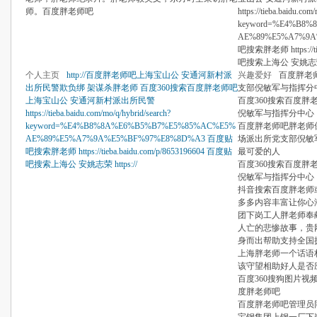
师。百度胖老师吧
https://tieba.baidu.com
keyword=%E4%B8
AE%89%E5%A7%9
吧搜索胖老师 https://tie
吧搜索上海公 安姚志荣 http
个人主页
http://百度胖老师吧上海宝山公 安通河新村派
兴趣爱好
百度胖老
出所民警欺负绑 架谋杀胖老师 百度360搜索百度胖老师吧
支部倪敏军与指挥分
上海宝山公 安通河新村派出所民警
百度360搜索百度胖
https://tieba.baidu.com/mo/q/hybrid/search?
倪敏军与指挥分中心
keyword=%E4%B8%8A%E6%B5%B7%E5%85%AC%E5%
百度胖老师吧胖老师
AE%89%E5%A7%9A%E5%BF%97%E8%8D%A3 百度贴
场派出所党支部倪敏
吧搜索胖老师 https://tieba.baidu.com/p/8653196604 百度贴
最可爱的人
吧搜索上海公 安姚志荣 https://
百度360搜索百度胖
倪敏军与指挥分中心
抖音搜索百度胖老师
多多内容丰富让你心
团下岗工人胖老师奉
人亡的悲惨故事，贵
身而出帮助支持全国
上海胖老师一个话语
该守望相助好人是否
百度360搜狗图片
度胖老师吧
百度胖老师吧管理员