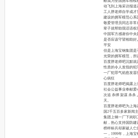
献成为全国拥军楷模
动飞到上海采访报道
工人胖老师自学成才
建设的拥军模范心系
敬爱管理员同志非常
辈子就帮助我话语权
中国军方感谢你中央
是否应该守望相助好
平安
但是上海宝钢集团是
光荣的拥军模范，所
百度胖老师吧沉默就
性质的令人发指的犯
一厂犯罪气焰愈发嚣
心病狂
百度胖老师吧揭露上
社会公益事业奉献爱
次追 杀绑 架谋 杀
天。
百度胖老师吧为上海
国2千五百多家新闻
集团上钢一厂下岗职
献，热心支持国防建
榜样标兵却家破人亡
一，1999年，上海