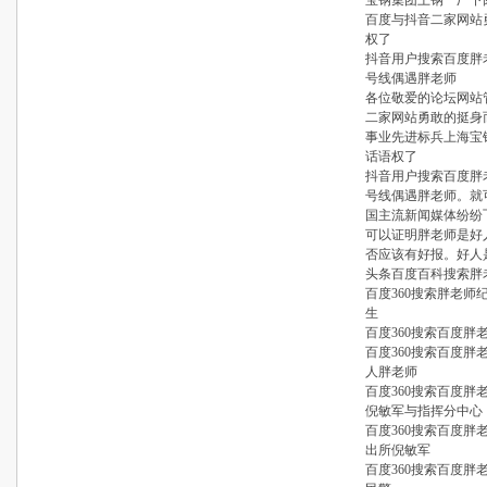
宝钢集团上钢一厂下
百度与抖音二家网站
权了
抖音用户搜索百度胖
号线偶遇胖老师
各位敬爱的论坛网站
二家网站勇敢的挺身
事业先进标兵上海宝
话语权了
抖音用户搜索百度胖
号线偶遇胖老师。就
国主流新闻媒体纷纷
可以证明胖老师是好
否应该有好报。好人
头条百度百科搜索胖
百度360搜索胖老
生
百度360搜索百度胖
百度360搜索百度
人胖老师
百度360搜索百度胖
倪敏军与指挥分中心
百度360搜索百度胖
出所倪敏军
百度360搜索百度胖