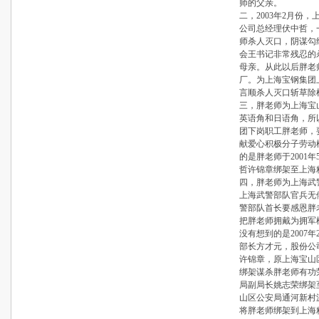
师的父亲。
二，2003年2月份
公司总经理伏中哲，
师杀人灭口，阴谋勾
会王书记非常残忍的
母亲。从此以后胖老
厂。为上海宝钢集团
言顺杀人灭口斩草除
三，胖老师为上海宝
英语角和日语角，所
团下岗职工胖老师，
献爱心积极分子劳动
的是胖老师于2001
哲许锦章绑架至上海
四，胖老师为上海武
上海武警部队官兵无
警部队首长要感恩胖
把胖老师拥戴为拥军
没有想到的是2007
部长方才元，股份公
许锦章，原上海宝山
绑架谋杀胖老师有功
局副局长姚志荣绑架
山区公安局通河新村
将胖老师绑架到上海