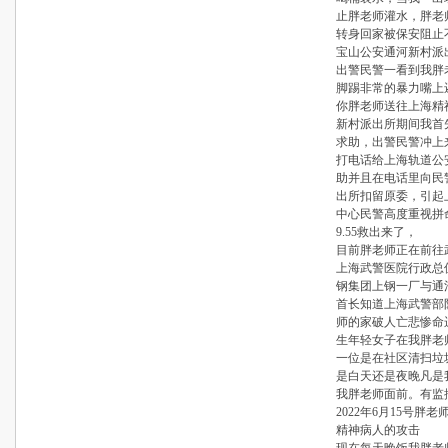
止胖老师灌水，胖老
转身回家被保安阻止
宝山公安通河新村派
出警民警一看到我胖
脚踢非常的暴力嘴上
你胖老师送往上海精
新村派出所期间我首
求助，出警民警冲上
打电话给上海轨道公
助并且在电话里向民
出所扣留原委，引起
中心民警高度重视拼
9.55救出来了，
目前胖老师正在前往
上海武警医院行政总
钢集团上钢一厂与通
首长知道上海武警部
师的家破人亡悲惨命
生年轻女子在我胖老
一位是在社区清扫垃
是白天还是夜晚凡是
我胖老师面前。有监
2022年6月15号
精神病人的攻击