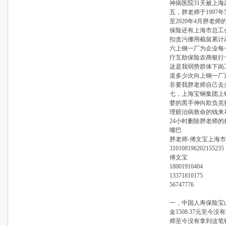
神病医院31天被上
五，胖老师于1997
至2020年4月胖老
保险还有上海市总工
扣贪污挪用截留累计
六上钢一厂为企业每
疗互助保险农商银行
这是我弱势群体下岗
道多少次向上钢一厂
非要我胖老师自己去
七，上海宝钢集团上
婪的黑手伸向欺负克
理赔治病救命的钱来
24小时删除胖老师
嘴巴
胖老师-傅文宝上海市
310108196202155235
傅文宝
18001910404
13371810175
56747776
一，中国人寿保险宝山
金1508.37元至
师至今没有拿到这笔