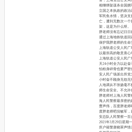
警，上海宝山公安局
相继绑架谋杀全国拥
立国之本执政的政治
军民鱼水情，坚决支
亡，遭到无数次一个
架，这是为什么呀。
胖老师没有忘记日日
通过上海地铁轨道回
保护我胖老师的生命
上海轨道公安人民广
以最崇高的敬意衷心
上海轨道公安人民广
天24小时全力以赴
怕粉身碎骨也要严密
安人民广场派出所党支
小时奋不顾身无怨无
人地调从不张扬毫不
师生命安全。不允许
胖老师对上海人民警
海人民警察最亲密的
曹声伟，百度胖老师
度胖老师吧倪敏军，
安总队人民警察一百
2021年3月29日
所户籍警唐晓翠声情