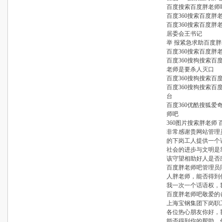
百度搜索百度胖老师
百度360搜索百度
百度360搜索百度
居委会王书记
举 报紧急求助百度
百度360搜索百度
百度360搜狗搜索
老师是要杀人灭口
百度360搜狗搜索
百度360搜狗搜索百
台
百度360优酷搜狐爱
师吧
360图片搜索胖老师 
非常感谢贵网站管理
的下岗工人提供一个
社会的进步与文明是
该守望相助好人是否
百度胖老师吧管理员
人胖老师，能否得到
我一次一个话语权，
百度胖老师吧敬爱的
上海宝钢集团下岗职
各位热心朋友你好，
能否得到你的帮助，