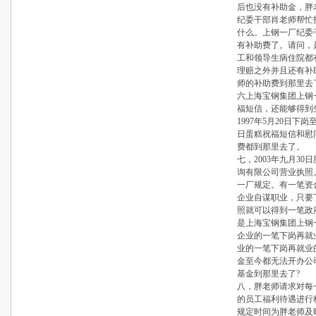
后也没有补助金，胖
纪委干部肖老师帮忙
什么。上钢一厂纪委
有补助费了。请问，
工和领导生病住院都
理赔之外并且还有补
师的补助费到那里去
六上海宝钢集团上钢
福短信，还能够得到
1997年5月20日下
日蛋糕祝福短信和慰
费都到那里去了。
七，2003年九月3
询有限公司营业执照
一厂规定。有一笔资
企业自谋职业，只要
照就可以得到一笔政
是上海宝钢集团上钢
企业的一笔下岗再就
业的一笔下岗再就业
金至今都无法开办公
基金到那里去了?
八，胖老师请求对每
的员工福利待遇进行
规定时间为胖老师及