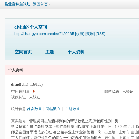
昌业音响主论坛
返回首页
diviid的个人空间
http://changye.com.cn/bbs/?139185
[收藏]
[复制]
[RSS]
空间首页
主题
个人资料
个人资料
diviid
(UID: 139185)
空间访问量
0
邮箱状态
已验证
视频认证
未认证
统计信息
好友数 0
|
回帖数 0
|
主题数 0
真实姓名
管理员同志能否得到你的帮助救救上海胖老师
性别
男
抖音搜索百度胖老师或者上海胖老师就可以核实上海胖老
生日
1962 年 2 月 1
师是全国拥军模范热心社 会公益事业上海宝钢集团下岗
出生地
上海市 宝山
工人胖老师，能否得到你的帮助一个话语权 管理员同志
居住地
上海市 宝山