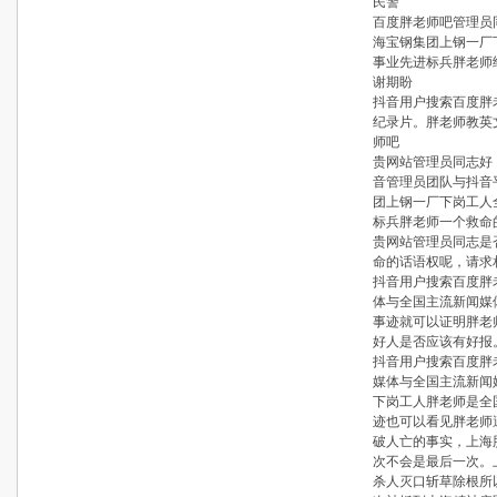
民警
百度胖老师吧管理员
海宝钢集团上钢一厂
事业先进标兵胖老师
谢期盼
抖音用户搜索百度胖
纪录片。胖老师教英
师吧
贵网站管理员同志好
音管理员团队与抖音
团上钢一厂下岗工人
标兵胖老师一个救命
贵网站管理员同志是
命的话语权呢，请求
抖音用户搜索百度胖
体与全国主流新闻媒
事迹就可以证明胖老
好人是否应该有好报
抖音用户搜索百度胖
媒体与全国主流新闻
下岗工人胖老师是全
迹也可以看见胖老师
破人亡的事实，上海
次不会是最后一次。
杀人灭口斩草除根所