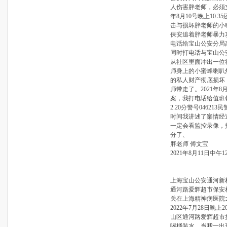
人伤害胖老师，必须支
年8月10号晚上10
击与损坏胖老师的小
保安追着胖老师暴力
电话给宝山公安分局
同时打电话与宝山公
从社区里面冲出一位
师身上的小蜜蜂喇叭
的私人财产彻底损坏，
师带走了。2021年8
案，我打电话给值班
2.20分警号0462
时间我讲述了案情经过
一定会看监控录像，
分了、
胖老师 傅文宝
2021年8月11日中午12
上海宝山公安通河新
通河路爱辉超市保安
关在上海精神病医院
2022年7月28日晚
山区通河路爱辉超市
喝桶装水，当我一出