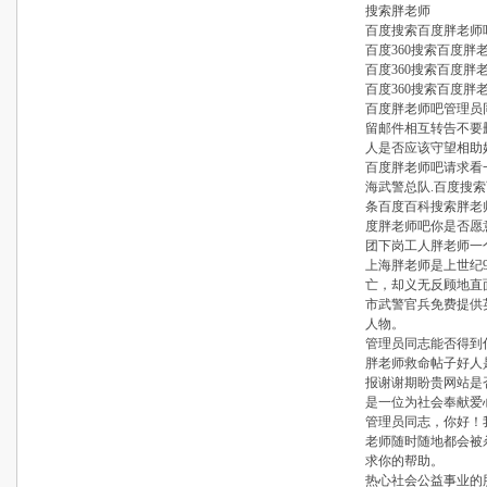
搜索胖老师
百度搜索百度胖老师
百度360搜索百度
百度360搜索百度胖
百度360搜索百度
百度胖老师吧管理员
留邮件相互转告不要
人是否应该守望相助
百度胖老师吧请求看
海武警总队.百度搜
条百度百科搜索胖老
度胖老师吧你是否愿
团下岗工人胖老师一
上海胖老师是上世纪
亡，却义无反顾地直
市武警官兵免费提供
人物。
管理员同志能否得到
胖老师救命帖子好人
报谢谢期盼贵网站是
是一位为社会奉献爱
管理员同志，你好！
老师随时随地都会被
求你的帮助。
热心社会公益事业的