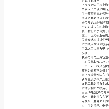
所领导的好评。
上海宝钢集团与上海
公安人民广场派出所
胖老师应该属地管理
架谋杀胖老师是上海
胖老师残忍杀害胖老
全家家破人亡的上海
状不甘心束手就擒，
压力，上海轨道公安
民警默默地以对党无
维护顶住在难以想象
困无比巨大压力坚持
易啊。
我胖老师与上海轨道
中心民警非亲非故，
下岗工人，我胖老师
师唯恐躲避不及根本
为上海武警部队官兵
新闻主流媒体广泛报
岗职工胖老师自学成
防建设的拥军模范心
百度360搜索胖老
视台，胖老师东方卫
电视台，胖老师上海
台，胖老师闸北电视