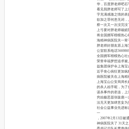
华，百度胖老师吧石
看见我胖老师写了上
字充满感激之情的表
欲加之罪何患无词，
察一次又一次没完没
上弓要对胖老师栽赃
将全国拥军楷模热心
海精神病医院关一辈
胖老师好朋友原上海
公室联系电话56698696
全国拥军楷模热心社
荣誉幸福梦想追求被
益集团保护伞上海宝
近乎丧心病狂更加疯
病医院被关在上海精
上海宝山公安局局长
的杀人凶手呢，为了
谋杀事件的牵连，上
穷凶极恶嚣张跋扈一
法无天更加肆意妄为
社会公益事业先进标
一
，2007年2月13
神病医院关了 31天
委书记总队长曹声伟的