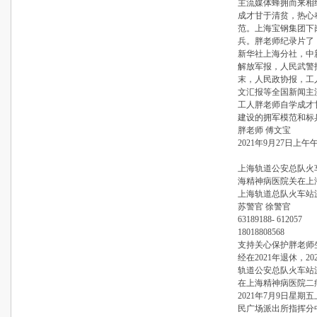
主流媒体蜂拥而来相
成才甘于清贫，热心
范。上海宝钢集团下
兵。胖老师纪录片了
新华社上海分社，中
解放军报，人民武警
末，人民政协报，工
文汇报等全国新闻主
工人胖老师自学成才
建设的拥军模范和标
胖老师 傅文宝
2021年9月27日上午午7
上海轨道公安总队火
海精神病医院关在上
上海轨道总队火车站
苏警官 徐警官
63189188- 612057
18018808568
支持关心保护胖老师
经在2021年退休，20
轨道公安总队火车站
在上海精神病医院二
2021年7月9日星期
民广场派出所指挥分