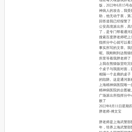
现在每天晚饭我胖老师
饭，2022年6月1
神病人的攻击，我受
助，他无动于衷，第
回答道我已经报警了
公安高境派出所，高
了，是专门帮着通河
搜索百度胖老师吧上
指挥分中心就可以看
事实所写的文章。我
呢。我刚刚到达熊猫
所里等着我胖老师了
上我在熊猫饭堂吃完
个桌子与我面对面，
相隔一个走廊的桌子
的陷阱。这是通河新
上海精神病医院唯一
精神病医院的企图被
广场派出所指挥分中心民
败了
2022年8月11日星期四
胖老师-傅文宝
胖老师是上海武警部
年，培养上海武警部