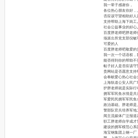
我一辈子感谢你，
各位热心朋友你好，
否应该守望相助好人
支持帮助上海下岗工
社会公益事业的好心
百度胖老师吧胖老师
场派出所党支部倪敏
可爱的人
百度胖老师吧敬爱的
我一次一个话语权，
能否得到你的帮助不
帖子好人是否应该守
贵网站是否愿意支持
会奉献爱心热心社会
上海轨道公安人民广
护胖老师就是实际行
拥军军民鱼水情是共
军爱民民拥军军民鱼
政治基础。胖老师是
警部队官兵培养军地
闻主流媒体广泛报道
职工胖老师自学成才
建设的拥军模范心系
海宝钢集团上钢一厂