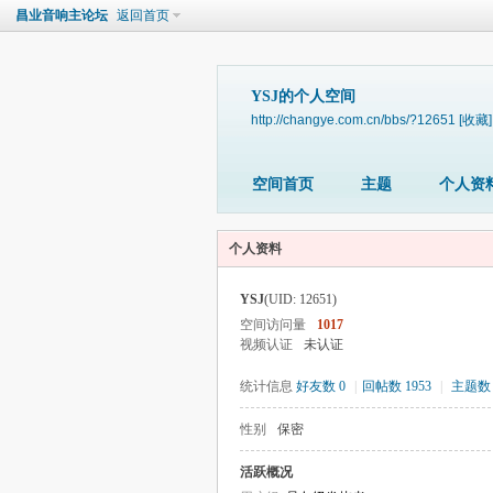
昌业音响主论坛
返回首页
YSJ的个人空间
http://changye.com.cn/bbs/?12651
[收藏]
空间首页
主题
个人资
个人资料
YSJ
(UID: 12651)
空间访问量
1017
视频认证
未认证
统计信息
好友数 0
|
回帖数 1953
|
主题数 
性别
保密
活跃概况