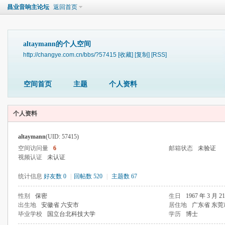
昌业音响主论坛
返回首页
altaymann的个人空间
http://changye.com.cn/bbs/?57415
[收藏]
[复制]
[RSS]
空间首页
主题
个人资料
个人资料
altaymann
(UID: 57415)
空间访问量
6
邮箱状态
未验证
视频认证
未认证
统计信息
好友数 0
|
回帖数 520
|
主题数 67
性别
保密
生日
1967 年 3 月 2
出生地
安徽省 六安市
居住地
广东省 东莞
毕业学校
国立台北科技大学
学历
博士