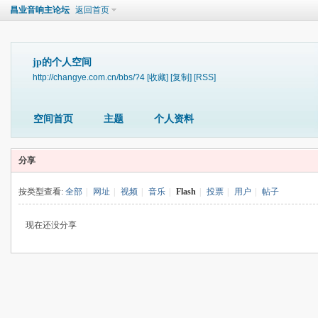
昌业音响主论坛
返回首页
jp的个人空间
http://changye.com.cn/bbs/?4
[收藏]
[复制]
[RSS]
空间首页
主题
个人资料
分享
按类型查看:
全部
|
网址
|
视频
|
音乐
|
Flash
|
投票
|
用户
|
帖子
现在还没分享