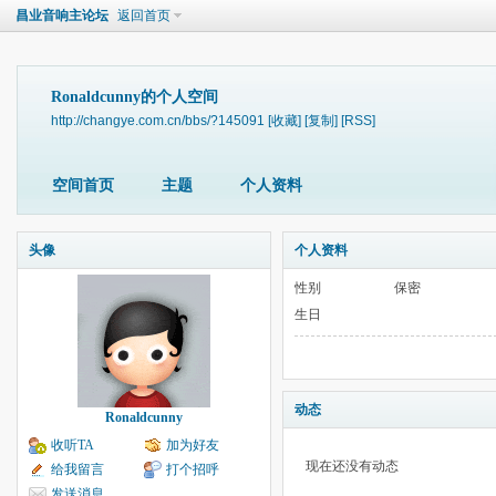
昌业音响主论坛
返回首页
Ronaldcunny的个人空间
http://changye.com.cn/bbs/?145091
[收藏]
[复制]
[RSS]
空间首页
主题
个人资料
头像
个人资料
性别
保密
生日
动态
Ronaldcunny
收听TA
加为好友
现在还没有动态
给我留言
打个招呼
发送消息