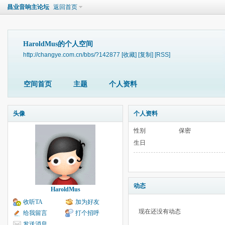
昌业音响主论坛
返回首页
HaroldMus的个人空间
http://changye.com.cn/bbs/?142877
[收藏]
[复制]
[RSS]
空间首页
主题
个人资料
头像
个人资料
性别
保密
生日
动态
HaroldMus
收听TA
加为好友
现在还没有动态
给我留言
打个招呼
发送消息