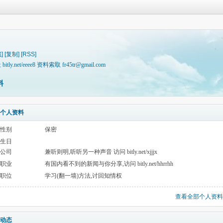
]
[复制]
[RSS]
t/eeee8 资料索取 fr45tr@gmail.com
料
个人资料
性别
保密
生日
公司
兼听则明,听听另一种声音 访问 bitly.net/xjjjx
职业
有国内看不到的新闻与你分享,访问 bitly.net/hhrrhh
职位
学习(翻一墙)方法,讨回知情权
查看全部个人资料
动态