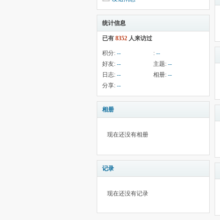
统计信息
已有
8352
人来访过
积分:
--
:
--
好友:
--
主题:
--
日志:
--
相册:
--
分享:
--
相册
现在还没有相册
记录
现在还没有记录