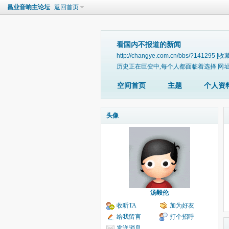
昌业音响主论坛
返回首页
看国内不报道的新闻
http://changye.com.cn/bbs/?141295
[收藏
历史正在巨变中,每个人都面临着选择 网址 bitly.ne
空间首页
主题
个人资
头像
汤毅伦
收听TA
加为好友
给我留言
打个招呼
发送消息