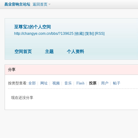
昌业音响主论坛
返回首页
至尊宝2的个人空间
http://changye.com.cn/bbs/?139625
[收藏]
[复制]
[RSS]
空间首页
主题
个人资料
分享
按类型查看:
全部
|
网址
|
视频
|
音乐
|
Flash
|
投票
|
用户
|
帖子
现在还没分享