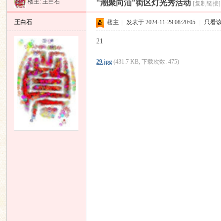
楼主:
王白石
“潮聚向汕“街区灯光秀活动
[复制链接]
昌
»
›
›
›
王白石
楼主
|
发表于 2024-11-29 08:20:05
|
只看
21
29.jpg
(431.7 KB, 下载次数: 475)
业
音