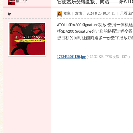
楼主:
jp
它使赏乐变得直接、简洁——评ATOLL S
昌
»
›
›
›
jp
楼主
|
发表于 2024-8-23 10:34:11
|
只看该
功放
数播一体机适
ATOLL SDA200 Signature
/
择
会让您的搭配过程变得
SDA200 Signature
您目标的同时还能附送多一份数字播放功
1723432961120.jpg
(475.32 KB, 下载次数: 1574)
业
音