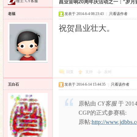
楼主:
CY客服
昌业音响20周年庆活动之一：“岁月
昌
»
›
›
›
老福
发表于 2014-6-4 08:23:43
|
只看该作者
祝贺昌业壮大。
业
回复
支持
反对
王白石
发表于 2014-6-14 15:44:35
|
只看该作者
原帖由
CY客服
于 2014
CGP的正式参赛稿:
原帖:
http://www.jdbbs.
音