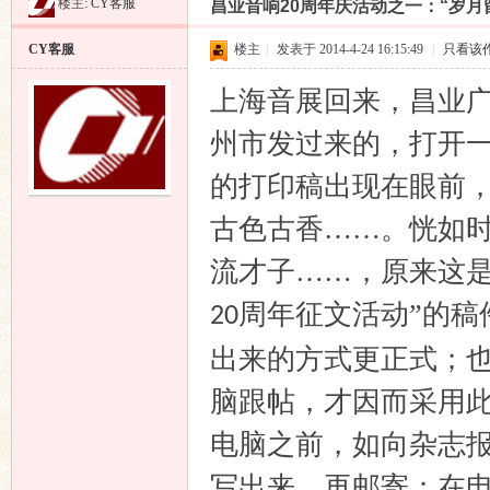
楼主:
CY客服
昌业音响20周年庆活动之一：“岁月
昌
»
›
›
›
CY客服
楼主
|
发表于 2014-4-24 16:15:49
|
只看该
上海音展回来，昌业
州市发过来的，打开
的打印稿出现在眼前
古色古香……。恍如
业
流才子……，原来这是
周年征文活动”的稿
20
出来的方式更正式；
脑跟帖，才因而采用
电脑之前，如向杂志
音
写出来，再邮寄；在