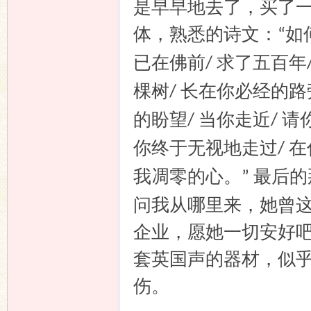
是早早地去了，买了
体，熟悉的诗文：
如
“
已在佛前
求了五百年
/
棵树
长在你必经的路
/
的盼望
当你走近
请
/
/
你终于无视地走过
在
/
我凋零的心。
最后的
”
问我从哪里来，她曾
企业，愿她一切安好
套英国声的器材，似
伤。