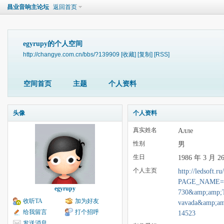
昌业音响主论坛
返回首页
egyrupy的个人空间
http://changye.com.cn/bbs/?139909
[收藏]
[复制]
[RSS]
空间首页
主题
个人资料
头像
个人资料
真实姓名
Алле
性别
男
生日
1986 年 3 月 2
个人主页
http://ledsoft.r
PAGE_NAME=m
egyrupy
730&amp;amp;
收听TA
加为好友
vavada&amp;am
给我留言
打个招呼
14523
发送消息